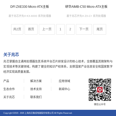
DFI ZXE330 Micro-ATX主板
研华AIMB-C50 Micro-ATX主板
基于兆芯开先® KX-6000 系列处理器
基于兆芯开先® ZX-C+ 系列处理器
共2页
首页
上一页
1
2
下一页
尾页
关于兆芯
兆芯掌握自主通用处理器及其系统平台芯片研发设计的核心技术，全面覆盖其微架构与
实现技术等关键领域，构建了健全的知识产权体系，支撑国家产业信息安全和国家数字
经济实现高质量发展。
产品
解决方案
应用领域
生态合作
技术支持
新闻中心
关于兆芯
联系我们
微信公众号
Copyright ©2019 - 2026 上海兆芯集成电路股份有限公司 All Rights Reserved.