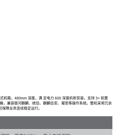
架式机箱，480mm 深度，满 足电力 600 深度机柜安装，支持 3× 前置
 3.0 x16 扩展，兼容银河麒麟、统信、麒麟信安、凝思等操作系统。整机采用冗余
可保障业务连续稳定运行。