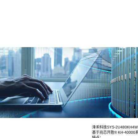
浲禾科技SYS-2U480KH
基于兆芯开胜® KH-4000
特点：