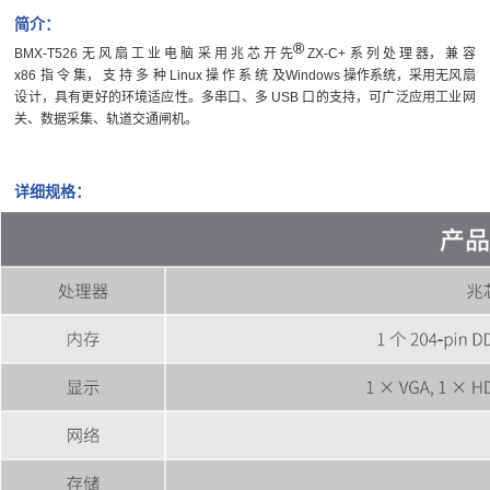
简介：
®
BMX-T526 无 风 扇 工 业 电 脑 采 用 兆 芯 开 先
ZX-C+ 系 列 处 理 器， 兼 容
x86 指 令 集， 支 持 多 种 Linux 操 作 系 统 及Windows 操作系统，采用无风扇
设计，具有更好的环境适应性。多串口、多 USB 口的支持，可广泛应用工业网
关、数据采集、轨道交通闸机。
详细规格：