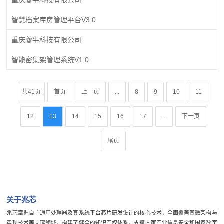
智慧档案库房管理平台V3.0
重庆夔牛科技有限公司
智能密集架管理系统V1.0
共41页
首页
上一页
...
8
9
10
11
12
13
14
15
16
17
...
下一页
尾页
关于兆芯
兆芯掌握自主通用处理器及其系统平台芯片研发设计的核心技术，全面覆盖其微架构与
实现技术等关键领域，构建了健全的知识产权体系，支撑国家产业信息安全和国家数字