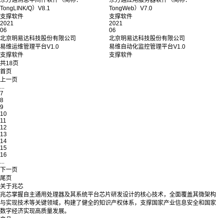
TongLINK/Q）V8.1
TongWeb）V7.0
支撑软件
支撑软件
2021
2021
06
06
北京明易达科技股份有限公司
北京明易达科技股份有限公司
易维运维管理平台V1.0
易维自动化监控管理平台V1.0
支撑软件
支撑软件
共18页
首页
上一页
...
7
8
9
10
11
12
13
14
15
16
...
下一页
尾页
关于兆芯
兆芯掌握自主通用处理器及其系统平台芯片研发设计的核心技术，全面覆盖其微架构
与实现技术等关键领域，构建了健全的知识产权体系，支撑国家产业信息安全和国家
数字经济实现高质量发展。