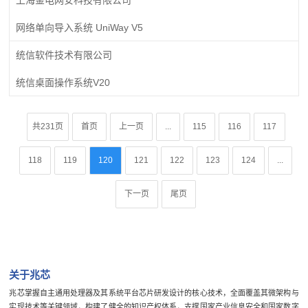
网络单向导入系统 UniWay V5
统信软件技术有限公司
统信桌面操作系统V20
共231页
首页
上一页
...
115
116
117
118
119
120
121
122
123
124
...
下一页
尾页
关于兆芯
兆芯掌握自主通用处理器及其系统平台芯片研发设计的核心技术，全面覆盖其微架构与
实现技术等关键领域，构建了健全的知识产权体系，支撑国家产业信息安全和国家数字