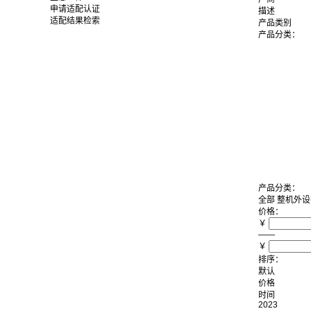
申请适配认证
描述
适配结果检索
产品类别
产品分类：
产品分类：
全部
整机
外设
价格：
￥
——
￥
排序：
默认
价格
时间
2023