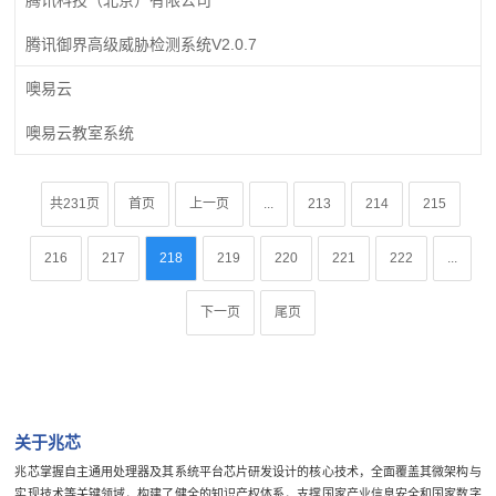
腾讯御界高级威胁检测系统V2.0.7
噢易云
噢易云教室系统
共231页
首页
上一页
...
213
214
215
216
217
218
219
220
221
222
...
下一页
尾页
关于兆芯
兆芯掌握自主通用处理器及其系统平台芯片研发设计的核心技术，全面覆盖其微架构与
实现技术等关键领域，构建了健全的知识产权体系，支撑国家产业信息安全和国家数字