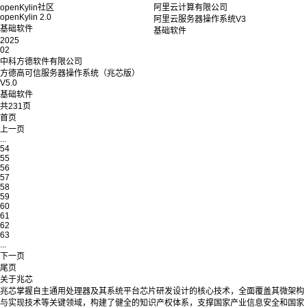
openKylin社区
阿里云计算有限公司
openKylin 2.0
阿里云服务器操作系统V3
基础软件
基础软件
2025
02
中科方德软件有限公司
方德高可信服务器操作系统（兆芯版）
V5.0
基础软件
共231页
首页
上一页
...
54
55
56
57
58
59
60
61
62
63
...
下一页
尾页
关于兆芯
兆芯掌握自主通用处理器及其系统平台芯片研发设计的核心技术，全面覆盖其微架构
与实现技术等关键领域，构建了健全的知识产权体系，支撑国家产业信息安全和国家