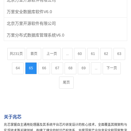
万里安全数据库软件V6.0
北京万里开源软件有限公司
万里分布式数据库管理系统V6.0
共231页
首页
上一页
...
60
61
62
63
64
65
66
67
68
69
...
下一页
尾页
关于兆芯
兆芯掌握自主通用处理器及其系统平台芯片研发设计的核心技术，全面覆盖其微架构与
实现技术等关键领域，构建了健全的知识产权体系，支撑国家产业信息安全和国家数字