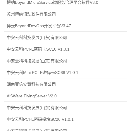
博纳BeyondMicroService微服务治理平台软件V3.0
苏州博纳讯动软件有限公司
博云BeyondDevOps开发平台V3.47
中安云科科技发展(山东)有限公司
中安云科PCI-E密码卡SC10 V1.0.1
中安云科科技发展(山东)有限公司
中安云科Mini PCI-E密码卡SC68 V1.0.1
湖南亚信安慧科技有限公司
AlSWare FlyingServer V2.0
中安云科科技发展(山东)有限公司
中安云科PCI-E密码模块SC26 V1.0.1
中安云科科技发展(山东)有限公司