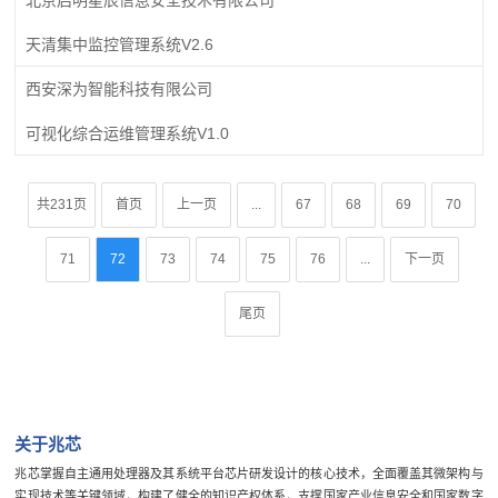
天清集中监控管理系统V2.6
西安深为智能科技有限公司
可视化综合运维管理系统V1.0
共231页
首页
上一页
...
67
68
69
70
71
72
73
74
75
76
...
下一页
尾页
关于兆芯
兆芯掌握自主通用处理器及其系统平台芯片研发设计的核心技术，全面覆盖其微架构与
实现技术等关键领域，构建了健全的知识产权体系，支撑国家产业信息安全和国家数字