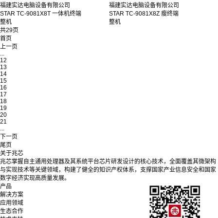
福建实达电脑设备有限公司
福建实达电脑设备有限公司
STAR TC-9081X8T 一体机终端
STAR TC-9081X8Z 瘦终端
整机
整机
共29页
首页
上一页
...
12
13
14
15
16
17
18
19
20
21
...
下一页
尾页
关于兆芯
兆芯掌握自主通用处理器及其系统平台芯片研发设计的核心技术，全面覆盖其微架构
与实现技术等关键领域，构建了健全的知识产权体系，支撑国家产业信息安全和国家
数字经济实现高质量发展。
产品
解决方案
应用领域
生态合作