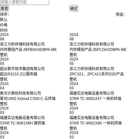
排序：
筛选：
默认
价格
时间
2024
2024
06
06
浙江力积存储科技有限公司
浙江力积存储科技有限公司
内存模组产品 Z6FBGH3DBPA-ME
内存模组产品 Z6FCGH2DBPA-ME
整机
整机
2024
2024
05
05
超云数字技术集团有限公司
浙江力积存储科技有限公司
超云R3210 Z11服务器
ZPC321、ZPC421系列SSD产品
整机
整机
2024
2024
04
03
紫光计算机科技有限公司
福建实达电脑设备有限公司
紫光UNIS Xcloud C500-C 云终端
STAR TC-9081X4T 一体机终端
整机
整机
2024
2024
03
03
福建实达电脑设备有限公司
福建实达电脑设备有限公司
STAR TC-9081X8H 瘦终端
STAR TC-9081X8K 一体机终端
整机
整机
2024
2024
03
03