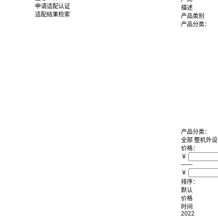
申请适配认证
描述
适配结果检索
产品类别
产品分类：
产品分类：
全部
整机
外设
价格：
￥
——
￥
排序：
默认
价格
时间
2022