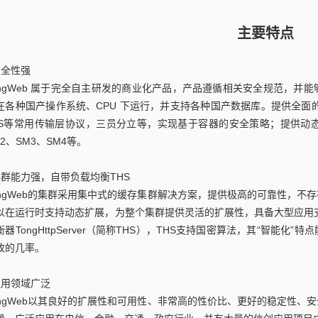
主要特点
安全性强
ongWeb 属于完全自主研发的商业化产品，产品遵循相关安全规范，并
在各种国产操作系统、CPU 下运行，并支持各种国产数据库。提供全面的
LS等常用传输层协议，三员分立等，实现基于容器的安全策略；提供动
M2、SM3、SM4等。
集群能力强，自带负载均衡THS
ongWeb的集群采用集中式的缓存集群解决方案，提供极高的可靠性，不
以在运行时支持动态扩展，为整个集群提供灵活的扩展性，具备大型应用支撑
衡器TongHttpServer（简称THS），THS支持国密算法，其“智能
故的几率。
应用领域广泛
ongWeb以其良好的扩展性和可用性、非常高的性价比、更好的稳定性、