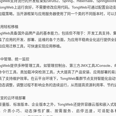
ngWeb支持流行的开发框架如Struts2、Spring、Hibernate、Spri
TongWeb上运行良好，不需要修改应用代码。TongWeb可通过配置自
加载策略，当开源框架与应用服务器使用了同一个类的不同版本时，可以
应用轻松移植
ongWeb具备国外品牌产品的基本能力，包括但不限于：开发工具支持、集
盖了应用的开发、部署、运维的各个方面，为应用平稳商业化运行提供全面支
和应用迁移工具，可快速实现应用移植。
集中管理、统一监控
ongWeb提供多种管理工具，如管理控制台、第三方JMX工具JConso
命令行工具、类加载冲突检测工具，大大提高了产品安装、应用部署的易
高了支持维护效率。在云平台环境下，TongWeb集群节点支持智能化自
动态调整，调整过程不影响业务的连续运行，从而提高资源利用率、节约
适宜的云环境部署
轻量版、标准版本、企业版本之外，TongWeb还提供容器云版和嵌入
，介质小巧、动态弹性扩展、按需服务、启停迅速，可适配各种容