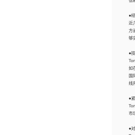
信
●
近
方
够
●
T
如
国
线
●
T
市
●