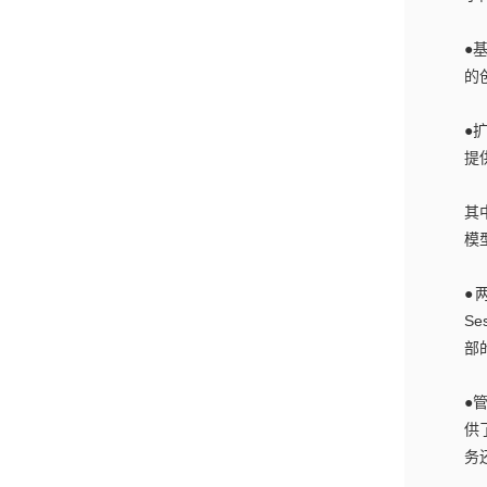
●
的
●
提
其
模
●
S
部
●
供
务