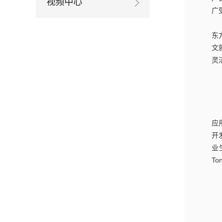
视频中心
广
东
文
灵
应
开
业
T