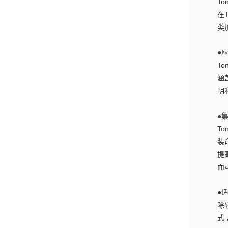
To
在
类
●
T
涵
明
●
T
装
提
而
●
除
式