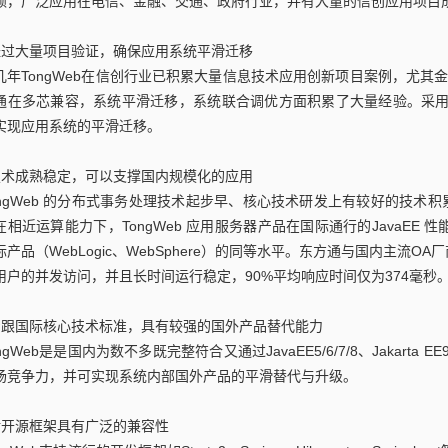
赖，广泛应用在电信、金融、交通、政府行业，并有大量的信创应用项目
经过大量项目验证，确保应用系统平滑迁移
几年TongWeb在信创行业已积累大量信息技术应用创新项目案例，尤其
通在多芯兼容，系统平滑迁移，系统联合调优方面积累了大量经验。采用Ton
实现应用系统的平滑迁移。
技术成熟稳定，可以支撑国内规模化的应用
ongWeb 的分布式事务处理技术起步早、核心技术研发上有较好的技术
在相近运算能力下，TongWeb 应用服务器产品在国际通行的JavaEE 性能评价
际产品（WebLogic、WebSphere）的同等水平。东方通与国内主流
用户的并发访问，并且长时间运行稳定，90%平均响应时间仅为374毫秒
紧跟国际核心技术标准，具有较强的国外产品替代能力
ongWeb是是国内为数不多既完整符合又通过JavaEE5/6/7/8、Jakarta
场竞争力，并可实现系统内部国外产品的平滑替代与升级。
对开源框架具有广泛的兼容性