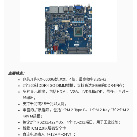
主要特点：
兆芯开先KX-6000G处理器，4核，最高频率3.3GHz；
2个260针DDR4 SO-DIMM插槽，支持高达64GB的DDR4内存；
多种显示输出，包括HDMI、VGA、LVDS和eDP，最多可同时三
显输出；
支持千兆或2.5千兆以太网；
丰富的扩展选项，包括1个M.2 Type B、1个M.2 Key E和2个M.2
Key M插槽；
包含2个 RS232/422/485，4个RS-232端口，用于工业控制；
板载TCM 2.0以增强安全性；
直流电源输入（+12V至+24V）；