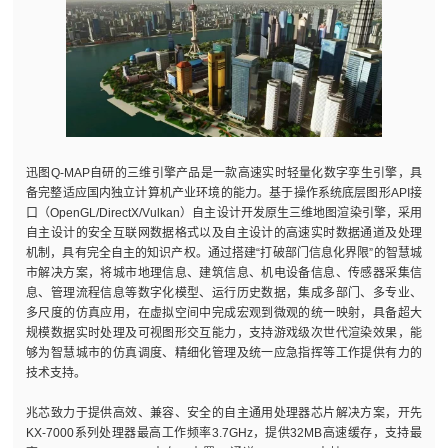
迅图Q-MAP自研的三维引擎产品是一款高速实时轻量化数字孪生引擎，具
备完整适应国内独立计算机产业环境的能力。基于操作系统底层图形API接
口（OpenGL/DirectX/Vulkan）自主设计开发原生三维地图渲染引擎，采用
自主设计的安全互联网数据格式以及自主设计的高速实时数据通道及处理
机制，具有完全自主的知识产权。通过搭建“打破部门信息化界限”的智慧城
市解决方案，将城市地理信息、建筑信息、机电设备信息、传感器采集信
息、管理流程信息等数字化模型、运行历史数据，集成多部门、多专业、
多尺度的仿真应用，在虚拟空间中完成宏观到微观的统一映射，具备超大
规模数据实时处理及可视图形交互能力，支持游戏级次世代渲染效果，能
够为智慧城市的仿真调度、精细化管理及统一应急指挥等工作提供有力的
技术支持。
兆芯致力于提供高效、兼容、安全的自主通用处理器芯片解决方案，开先
KX-7000系列处理器最高工作频率3.7GHz，提供32MB高速缓存，支持最