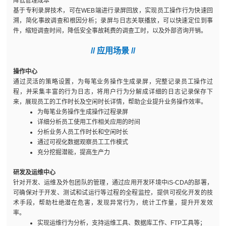
降低管理成本
基于专利录屏技术，可在WEB端进行录屏回放，实现员工操作行为快速回
溯，简化事故调查和根因分析；录屏与日志关联播放，可以快速定位到事
件，缩短调查时间，降低安全事故耗费的调查工时，以及外部咨询开销。
// 应用场景 //
操作中心
通过灵活的策略设置，为每笔业务操作生成录屏，完整记录员工操作过
程，并采集丰富的行为日志，将用户行为分解成详细的日志记录保存下
来，展现员工的工作时长及空闲时长详情，帮助企业提升业务操作效率。
为每笔业务操作生成操作过程录屏
详细分析员工使用工作相关应用的时间
分析业务人员工作时长和空闲时长
通过可视化数据观察员工工作模式
充分挖掘潜能，提高生产力
研发及运维中心
针对开发、运维及外包团队的管理，通过应用开发环境中iS-CDA的部署，
可确保对于开发、测试和试运行等过程的全程监控，提供可视化开发的技
术手段，帮助杜绝潜在危害，发现异常行为，统计工作量，提升开发效
率。
实现运维行为分析，支持运维工具、数据库工作、FTP工具等；