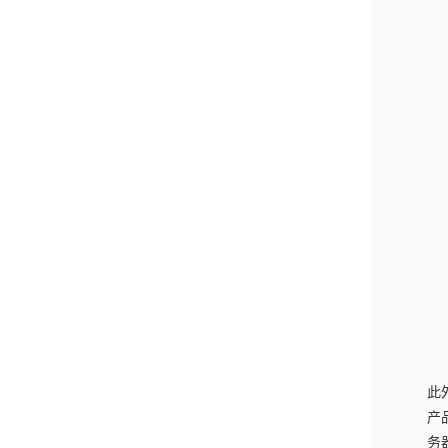
此
产
务