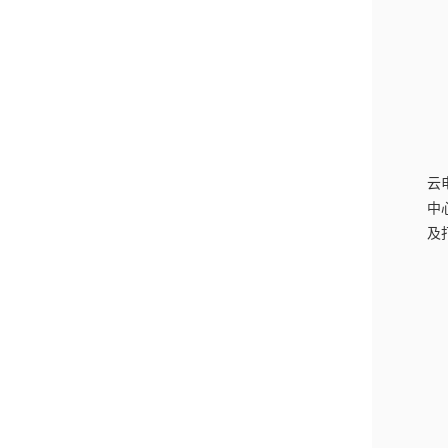
云
中
及