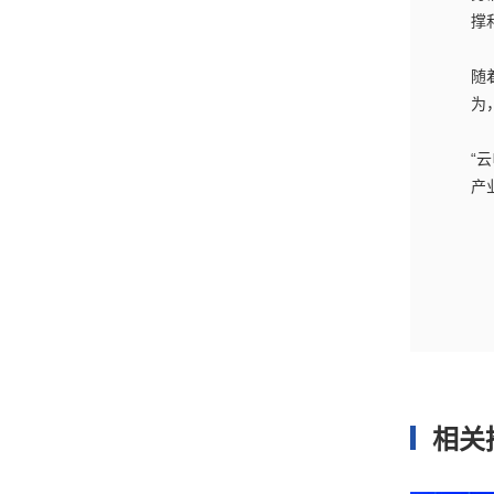
撑
随
为
“
产
相关