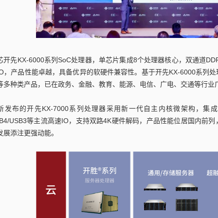
芯开先KX-6000系列SoC处理器，单芯片集成8个处理器核心，双通道DDR4内
IO，产品性能卓越，具备优异的软硬件兼容性。基于开先KX-6000系
等多种类产品，已在政务、金融、教育、能源、电信、广电、交通等行业
新发布的开先KX-7000系列处理器采用新一代自主内核微架构，集成高性能
SB4/USB3等主流高速IO，支持双路4K硬件解码，产品性能位居国内
发展添注更强动能。