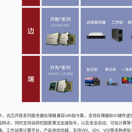
外，兆芯开胜系列服务器处理器兼容x86指令集，支持处理器和IO硬件虚
品特点，同时支持自研的国密算法加速指令，以及安全启动、可信计算等
器、工作站等计算平台，产品体验优越，支持VDI、IDV、VOI等多种