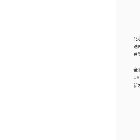
兆
速
台
全
U
新