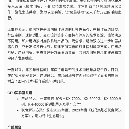
涌，“加速释放新质生产力”已成为时代主旋律。统信软件通过持续强化研发
投入及深化技术创新，不断厚植发展势能。非常期待与兆芯继续深化合
作，聚焦生态共赢，聚力攻坚突破，让“强芯铸魂”深入千行万业的毛细血
管。
王惟林表示，统信软件是国内操作系统的标杆性品牌，在操作系统研发、
行业定制、迁移适配、交互设计等多方面拥有深厚的技术积淀，能够满足
不同用户和应用场景对操作系统产品的广泛需求。期待双方进一步加强战
略合作，充分发挥各自优势，构建更加完善的行业信创解决方案，在市场
营销、产品创新、生态共建等方面资源共享，共同为国家信息化建设和数
字经济发展赋能。
一直以来，兆芯与统信软件都保持着紧密的技术沟通与战略合作，目前，
在CPU实验室共建、产线联合、市场联动等方面已经取得了显著的成绩，
树立了国内“芯片+操作系统”互助典范。
CPU实验室共建
产品导入：完成统信UOS + KX-7000、KX-6000G、KX-6000系
列、KH-40000 的适配导入及量产交付；
联合解决方案：发布2022年度、2023年度《统信&兆芯联合解决
方案》，助力行业生态建设；
产线联合