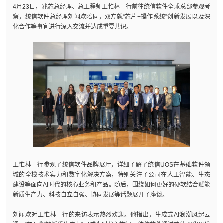
4月23日，兆芯总经理、总工程师王惟林一行前往统信软件全球总部参观考
察，统信软件总经理刘闻欢陪同，双方就“芯片+操作系统”创新发展以及深
化合作等事宜进行深入交流并达成重要共识。
王惟林一行参观了统信软件品牌展厅，详细了解了统信UOS在基础软件领
域的全栈技术实力和数字化解决方案，特别关注了公司在人工智能、生态
建设等面向AI时代的核心业务和产品。随后，围绕如何更好的硬软结合赋能
新质生产力、科技自立自强、协同发展等话题展开了座谈。
刘闻欢对王惟林一行的来访表示热烈欢迎。他指出，生成式AI浪潮风起云