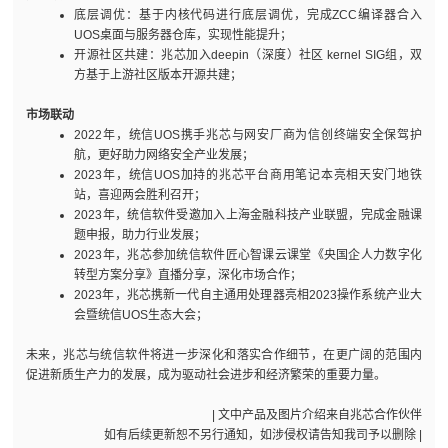
底层调优：基于内核代码进行底层调优，完成ZCC编译器合入
UOS桌面与服务器仓库，实现性能提升；
开源社区共建：兆芯加入deepin（深度）社区 kernel SIG组，双
方基于上游社区版本开源共建；
市场联动
2022年，统信UOS携手兆芯与网安厂商为信创终端安全保驾护
航，更好助力网络安全产业发展；
2023年，统信UOS加持的兆芯平台商用笔记本亮相天安门地铁
站，喜迎两会胜利召开；
2023年，统信软件受邀加入上海金融科技产业联盟，完成金融课
题申报，助力行业发展；
2023年，兆芯参加统信软件匠心智课云课堂《央国企人力数字化
转型方案分享》直播分享，深化市场合作；
2023年，兆芯携新一代自主通用处理器亮相2023操作系统产业大
会暨统信UOS生态大会；
未来，兆芯与统信软件将进一步深化和落实合作细节，在更广阔的范围内
促进新质生产力的发展，成为驱动社会进步和经济繁荣的重要力量。
| 文中产品及图片介绍来自兆芯合作伙伴
如有后续更新恕不另行通知，如涉侵权请告知我司予以删除 |