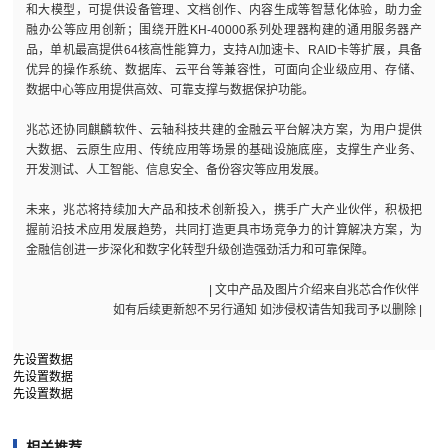
和大模型，可提供设备管理、文档创作、内容生成等智慧化体验，助力金
融办公等应用创新；围绕开胜KH-40000系列处理器构建的通用服务器产
品，单机最高提供64核高性能算力，支持AI加速卡、RAID卡等扩展，具备
优异的操作系统、数据库、云平台等兼容性，可面向企业级应用、存储、
数据中心等应用提供高效、可靠支撑与数据保护功能。
兆芯还协同麒麟软件、云轴科技共建的金融云平台解决方案，为用户提供
大数据、云原生应用、传统应用等场景的基础设施底座，支撑生产业务、
开发测试、人工智能、信息安全、备份容灾等应用发展。
未来，兆芯将持续加大产品和技术创新投入，携手广大产业伙伴，积极把
握前沿技术应用发展趋势，共同打造更具市场竞争力的计算解决方案，为
金融信创进一步深化和数字化转型升级创造强劲活力和可靠保障。
| 文中产品及图片介绍来自兆芯合作伙伴
如有后续更新恕不另行通知 如涉侵权请告知我司予以删除 |
先设置数据
先设置数据
先设置数据
相关推荐