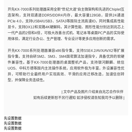
开先KX-7000系列处理器采用全新“世纪大道”自主微架构和先进的Chiplet互
连架构，支持双通道DDR5/DDR4内存，最大容量128GB，提供24通道
PCIe 4.0，支持USB4/USB3、SATA3等国际主流高速IO，同时集成高性能
显卡，支持DX12和双路4K硬解码，其计算性能、图形性能分别达到兆芯上
一代产品的2倍和4倍，可极大改善台式机、笔记本等桌面PC产品的实际使
用体验，满足行业办公、生产管理、专业设计等更多应用创新的需求。
开先KX-7000系列处理器兼容x86指令集，支持SSE4.2/AVX/AVX2等扩展
指令集，支持自研SM2、SM3、SM4国密算法加速指令，具备优异的软硬
件兼容性。基于KX-7000处理器的桌面整机产品，支持银河麒麟、统信
UOS、中科方德等国内主流操作系统，应用软件极为丰富，外设兼容性优
异，可帮助行业最终用户实现高效、平滑的应用迁移改造，加速信创转
型，并保障业务连续性。
| 文中产品及图片介绍来自兆芯合作伙伴
如有后续更新恕不另行通知 如涉侵权请告知我司予以删除 |
先设置数据
先设置数据
先设置数据