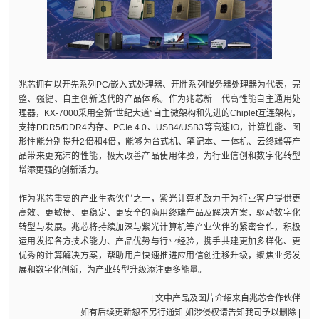
兆芯拥有以开先系列PC/嵌入式处理器、开胜系列服务器处理器为代表，完
整、强健、自主创新迭代的产品体系。作为兆芯新一代高性能自主通用处
理器，KX-7000采用全新“世纪大道”自主微架构和先进的Chiplet互连架构，
支持DDR5/DDR4内存、PCIe 4.0、USB4/USB3等高速IO，计算性能、图
形性能分别提升2倍和4倍，能够为台式机、笔记本、一体机、云终端等产
品带来更充沛的性能，极大改善产品使用体验，为行业信创和数字化转型
增添更强的创新活力。
作为兆芯重要的产业生态伙伴之一，紫光计算机致力于为行业客户提供更
高效、更敏捷、更稳定、更安全的商用终端产品及解决方案，驱动数字化
转型与发展。兆芯将持续加深与紫光计算机等产业伙伴的紧密合作，积极
运用发挥各方技术能力、产品优势与行业经验，携手共建更加多样化、更
优秀的计算解决方案，帮助用户快速推进应用信创迁移升级，聚焦业务发
展和数字化创新，为产业转型升级添注更多能量。
| 文中产品及图片介绍来自兆芯合作伙伴
如有后续更新恕不另行通知 如涉侵权请告知我司予以删除 |