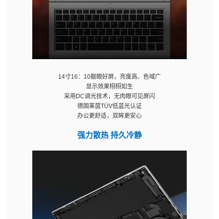
14寸16：10靓眼好屏，亮度高、色域广
显示效果栩栩如生
采用DC调光技术，无肉眼可见屏闪
德国莱茵TÜV低蓝光认证
办公更舒适，双眸更安心
强力散热 持久冷静