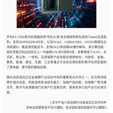
开先KX-7000系列处理器采用“世纪大道”自主微架构和先进的Chiplet互连架
构，支持DDR5/DDR4内存，以及PCIe4、USB4/USB3、SATA3等国际主
流高速IO，集成高性能显卡，支持DX12和双路4K硬件解码，其计算性能、
图形性能分别达到兆芯上一代桌面CPU的2倍和4倍，显著增强了AI PC、台
式机、笔记本、一体机、云终端等产品性能及使用体验，为政务、金融、
教育、能源、通信、交通、工业等重点行业的应用创新和数字化转型提供
了更卓越、更可靠的基础支撑。
国光信息是兆芯在金融等行业信创市场的重要商业伙伴之一，兆芯将持续
携手国光信息，积极发挥各自技术能力，加强产品创新、应用推广等沟通
合作，携手为关键基础行业用户打造更优秀、更具竞争力的产品与应用方
案。
| 文中产品介绍及图片均来自兆芯合作伙伴
如有后续更新恕不另行通知，如涉侵权请告知我司予以删除 |