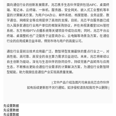
面向通信行业的创新发展需求，兆芯携手生态伙伴提供包括AIPC、桌面终
端、笔记本、云终端、一体机、服务器、安全网关、嵌入式工业整机等丰
富的计算解决方案，为用户OA办公、邮件系统、档案管理、业务运营、数
字通信、网络安全等应用提供了高效的支撑。目前，兆芯平台服务器已成
功入围多家通信行业用户单位的框架采购协议，并在央视演播室SDN管控
系统、东方有线IPTV点播系统等关键项目中成功应用；同时，兆芯平台云
终端、桌面整机也广泛服务于运营商办公、云电脑等场景及方案，在通信
行业的应用成果日益丰硕，得到市场与用户的高度认可。
通信行业是前沿技术应用最广泛，数智转型发展最快的重点行业之一，对
高性能、高可靠、高安全的自主算力需求日益迫切。未来，兆芯将继续以
自主创新为驱动，深化与生态伙伴的协同合作，持续完善产品矩阵与应用
生态，不断推出更贴合通信行业需求的计算解决方案，为通信行业数智转
型赋能，助力我国信息通信产业实现高质量发展。
| 文中产品介绍及图片均来自兆芯合作伙伴
如有后续更新恕不另行通知，如涉侵权请告知我司予以删除 |
先设置数据
先设置数据
先设置数据