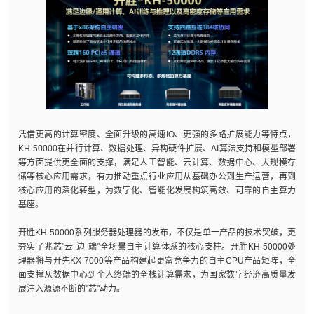
凭借更高的计算密度、全面升级的高速IO、更强的多路扩展能力等特点，
KH-50000在并行计算、数据处理、异构硬件扩展、AI算法支持和模型部署
等方面提供更全面的支撑，满足人工智能、云计算、数据中心、大规模存
储等核心应用需求，有力推动重点行业应用从基础办公到生产运营，再到
核心应用的深化转型，为数字化、智能化发展构筑高效、可靠的自主算力
基座。
开胜KH-50000系列服务器处理器的发布，不仅是单一产品的技术突破，更
夯实了兆芯"云-边-端"全场景自主计算体系的核心支柱。开胜KH-50000处
理器将与开先KX-7000等产品构建起更富竞争力的自主CPU产品矩阵，全
面支撑从数据中心到个人终端的全栈计算需求，为国家数字经济高质量发
展注入源源不断的"芯"动力。