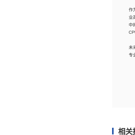
作
业
中
C
未
专
相关