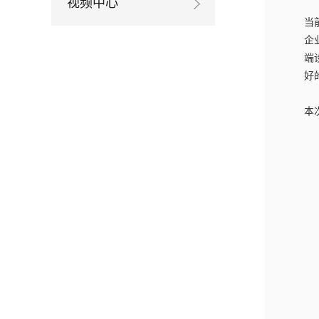
视频中心
当
企
端
好
本