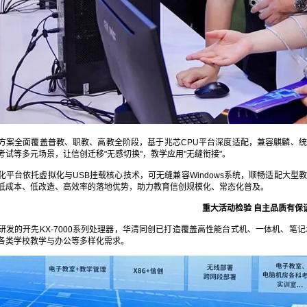
方案全面覆盖普教、职教、高教全阶段，基于兆芯CPU平台深度适配，兼容麒麟、
考试等多元场景，让信创迁移"无感切换"，教学应用"无缝衔接"。
化平台依托虚拟化与USB挂载核心技术，可无缝兼容Windows系统，顺畅适配大
低成本、低改造、高效率的落地优势，助力教育信创规模化、常态化普及。
重大活动检验 自主品质有保
研发的开先KX-7000系列处理器，华清同创已打造覆盖高性能台式机、一体机、笔
各类学校教学与办公等多样化需求。