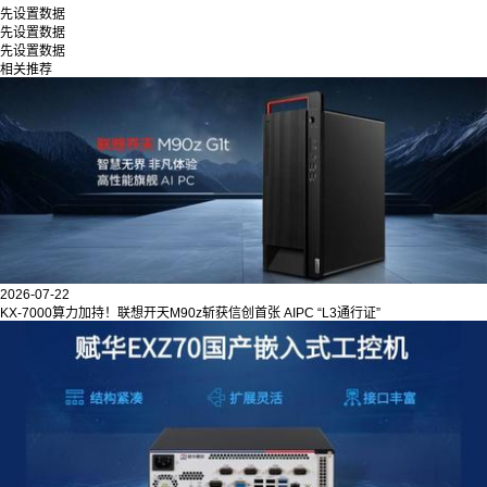
先设置数据
先设置数据
先设置数据
相关推荐
2026-07-22
KX-7000算力加持！联想开天M90z斩获信创首张 AIPC “L3通行证”