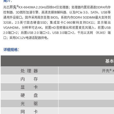
简介：
®
开先
兆芯
KX-6640MA 2.2GHz四核64位处理器；处理器内置双通道DDR4内存
控制器、3D图形加速引擎、高清流媒体解码器、以及PCIe 3.0、SATA、USB等
通用外设接口。固件采用南京百敖 BIOS。系统内存DDR4 SODIMM最大支持到
32GB。2.5英寸固态硬盘SSD；集成显卡C-960解码支持DX11；显示输出
VGA/HDMI，分辨率可达4K。前置HD音频输出和前置麦克风输入、前置USB
2.0端口×2；后置USB 2.0 端口×2，USB 3.0端口×2，千兆以太网 （RJ45）端
口；采用DC12V电源适配器供电。
详细规格：