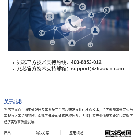
兆芯官方技术支持热线：
400-8853-012
兆芯官方技术支持邮箱：
support@zhaoxin.com
关于兆芯
兆芯掌握自主通用处理器及其系统平台芯片研发设计的核心技术，全面覆盖其微架构与
实现技术等关键领域，构建了健全的知识产权体系，支撑国家产业信息安全和国家数字
经济实现高质量发展。
产品
解决方案
应用领域