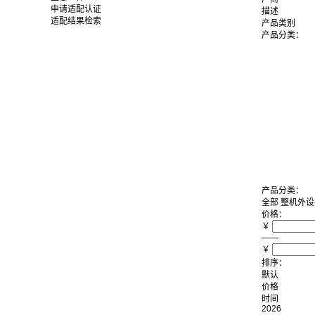
申请适配认证
描述
适配结果检索
产品类别
产品分类：
产品分类：
全部
整机
外设
价格：
￥
——
￥
排序：
默认
价格
时间
2026