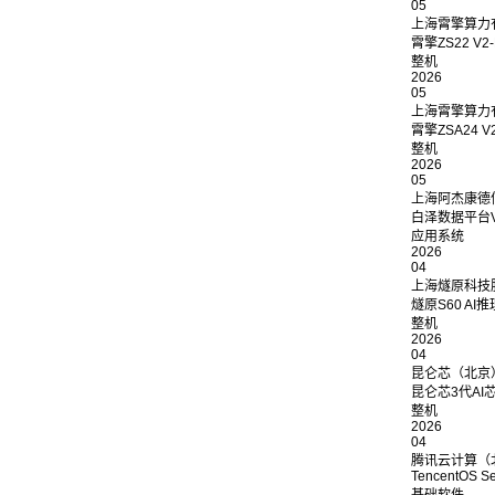
05
上海霄擎算力
霄擎ZS22 V
整机
2026
05
上海霄擎算力
霄擎ZSA24 V2
整机
2026
05
上海阿杰康德
白泽数据平台V7
应用系统
2026
04
上海燧原科技
燧原S60 AI
整机
2026
04
昆仑芯（北京
昆仑芯3代AI芯片
整机
2026
04
腾讯云计算（
TencentOS Se