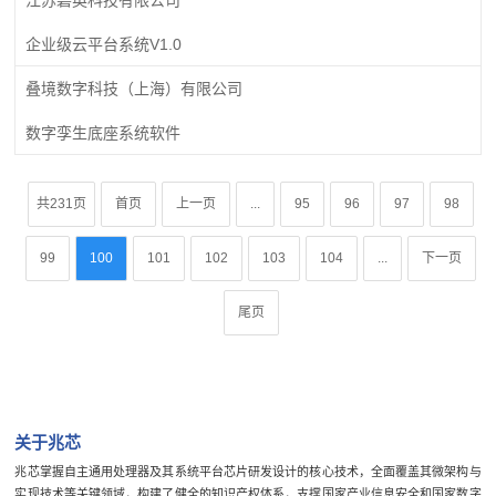
企业级云平台系统V1.0
叠境数字科技（上海）有限公司
数字孪生底座系统软件
共231页
首页
上一页
...
95
96
97
98
99
100
101
102
103
104
...
下一页
尾页
关于兆芯
兆芯掌握自主通用处理器及其系统平台芯片研发设计的核心技术，全面覆盖其微架构与
实现技术等关键领域，构建了健全的知识产权体系，支撑国家产业信息安全和国家数字