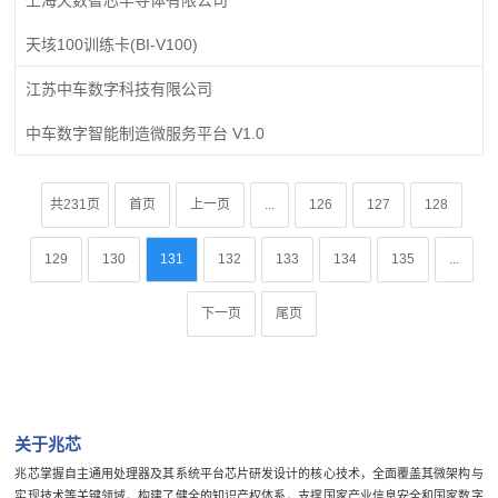
天垓100训练卡(BI-V100)
江苏中车数字科技有限公司
中车数字智能制造微服务平台 V1.0
共231页
首页
上一页
...
126
127
128
129
130
131
132
133
134
135
...
下一页
尾页
关于兆芯
兆芯掌握自主通用处理器及其系统平台芯片研发设计的核心技术，全面覆盖其微架构与
实现技术等关键领域，构建了健全的知识产权体系，支撑国家产业信息安全和国家数字