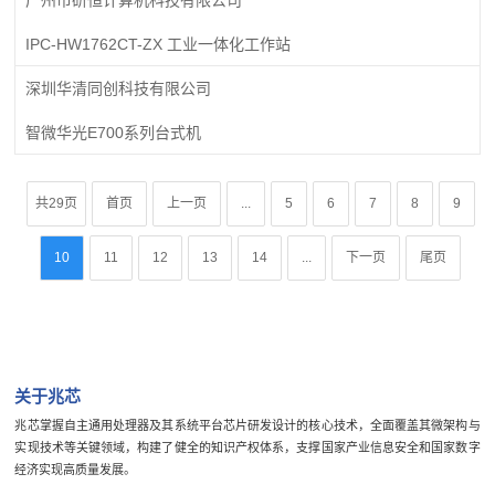
IPC-HW1762CT-ZX 工业一体化工作站
深圳华清同创科技有限公司
智微华光E700系列台式机
共29页
首页
上一页
...
5
6
7
8
9
10
11
12
13
14
...
下一页
尾页
关于兆芯
兆芯掌握自主通用处理器及其系统平台芯片研发设计的核心技术，全面覆盖其微架构与
实现技术等关键领域，构建了健全的知识产权体系，支撑国家产业信息安全和国家数字
经济实现高质量发展。