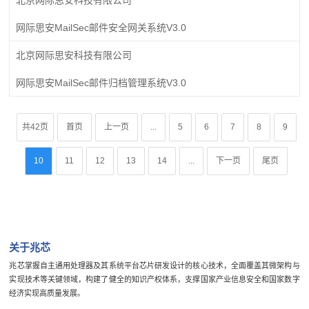
网际思安MailSec邮件安全网关系统V3.0
北京网际思安科技有限公司
网际思安MailSec邮件归档管理系统V3.0
共42页
首页
上一页
...
5
6
7
8
9
10
11
12
13
14
...
下一页
尾页
关于兆芯
兆芯掌握自主通用处理器及其系统平台芯片研发设计的核心技术，全面覆盖其微架构与
实现技术等关键领域，构建了健全的知识产权体系，支撑国家产业信息安全和国家数字
经济实现高质量发展。