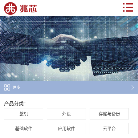
更多
产品分类：
整机
外设
存储与备份
基础软件
应用软件
云平台