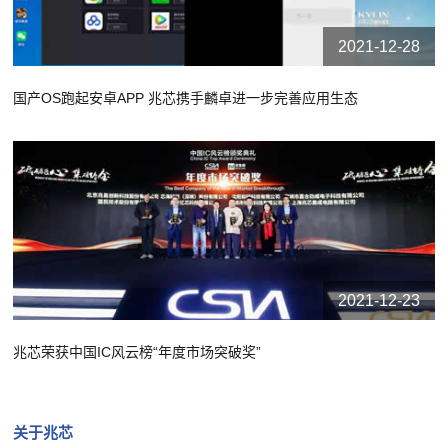
2021-12-28
国产OS跑起安卓APP 兆芯携手麟卓进一步完善应用生态
2021-12-23
兆芯荣获中国IC风云榜“年度市场突破奖”
关于兆芯