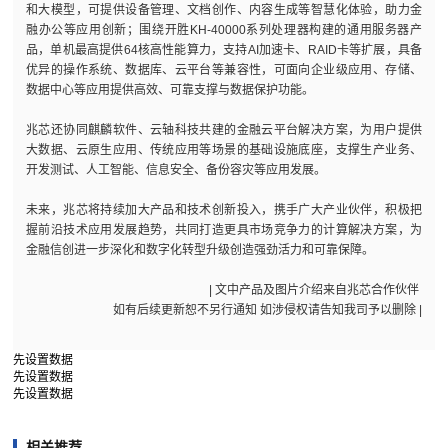
和大模型，可提供设备管理、文档创作、内容生成等智慧化体验，助力金
融办公等应用创新；围绕开胜KH-40000系列处理器构建的通用服务器产
品，单机最高提供64核高性能算力，支持AI加速卡、RAID卡等扩展，具备
优异的操作系统、数据库、云平台等兼容性，可面向企业级应用、存储、
数据中心等应用提供高效、可靠支撑与数据保护功能。
兆芯还协同麒麟软件、云轴科技共建的金融云平台解决方案，为用户提供
大数据、云原生应用、传统应用等场景的基础设施底座，支撑生产业务、
开发测试、人工智能、信息安全、备份容灾等应用发展。
未来，兆芯将持续加大产品和技术创新投入，携手广大产业伙伴，积极把
握前沿技术应用发展趋势，共同打造更具市场竞争力的计算解决方案，为
金融信创进一步深化和数字化转型升级创造强劲活力和可靠保障。
| 文中产品及图片介绍来自兆芯合作伙伴
如有后续更新恕不另行通知 如涉侵权请告知我司予以删除 |
先设置数据
先设置数据
先设置数据
相关推荐