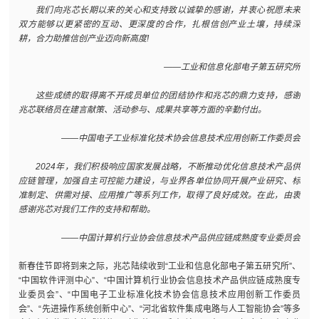
我们向兆芯长期以来的关心和支持致以诚挚的感谢，并衷心祝愿未来
双方能够以更紧密的互动、更深度的合作，扎根信创产业土壤，持续深
耕，合力助推信创产业迈向新高度!
——工业和信息化部电子第五研究所
这些成绩的取得离不开成员单位的团结协作和兆芯的鼎力支持，感谢
兆芯联络员在建言献策、活动参与、成果共享等方面的辛勤付出。
——中国电子工业标准化技术协会信息技术应用创新工作委员会
2024年，我们积极响应国家发展战略，不断推动优化信息技术产品供
应链管理，加强自主可控能力建设，与业界各单位协同开展产业研究、标
准制定、供需对接、应用推广等系列工作，取得了良好成效。在此，由衷
感谢兆芯对我们工作的支持和帮助。
——中国计算机行业协会信息技术产品供应链成熟度专业委员会
新春佳节即将到来之际，兆芯陆续收到“工业和信息化部电子第五研究所”、
“中国软件评测中心”、“中国计算机行业协会信息技术产品供应链成熟度专
业委员会”、“中国电子工业标准化技术协会信息技术应用创新工作委员
会”、“先进操作系统创新中心”、“河北省软件集成电路与人工智能协会”等多