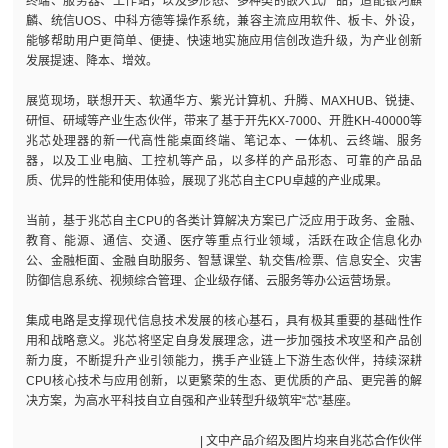
终端、服务器、工作站，以及多形态、多种类的嵌入式产品，适配银河麒
麟、统信UOS、中科方德等操作系统，兼容主流应用软件、板卡、外设，
能够帮助用户更简单、便捷、快速地实施应用信创改造升级，为产业创新
发展提速、降本、增效。
展览现场，联想开天、软通华方、紫光计算机、升腾、MAXHUB、锐捷、
研恒、研域等产业生态伙伴，带来了基于开先KX-7000、开胜KH-40000等
兆芯处理器的新一代高性能桌面终端、笔记本、一体机、云终端、服务
器，以及工业电脑、工控机等产品，以多样的产品形态、可靠的产品品
质、优异的性能和使用体验，展现了兆芯自主CPU卓越的产业成果。
当前，基于兆芯自主CPU的各类计算解决方案已广泛应用于政务、金融、
教育、能源、通信、交通、医疗等重点行业领域，活跃在政企信息化办
公、金融柜面、金融自助服务、智慧课堂、轨交售/检票、信息安全、灾害
防御信息系统、视频综合管理、企业级存储、云服务等办公运营场景。
集成电路是支撑现代信息技术发展的核心基石，具有极其重要的基础性作
用和战略意义。兆芯将坚定自身发展理念，进一步加强技术攻坚和产品创
新力度，不断提升产业引领能力，携手产业链上下游生态伙伴，持续深耕
CPU核心技术与应用创新，以更繁荣的生态、更优质的产品、更完善的解
决方案，为高水平科技自立自强和产业转型升级筑牢“芯”基座。
| 文中产品介绍及图片均来自兆芯合作伙伴