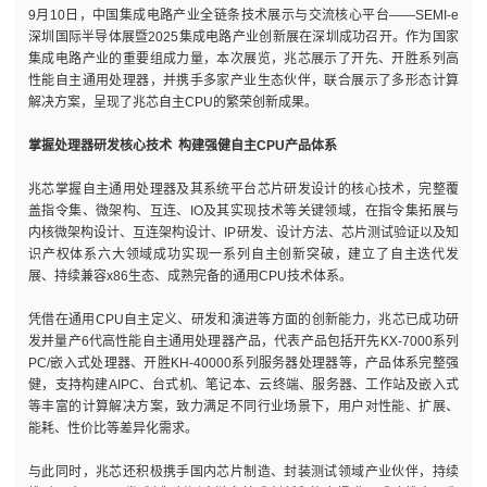
9月10日，中国集成电路产业全链条技术展示与交流核心平台——SEMI-e
深圳国际半导体展暨2025集成电路产业创新展在深圳成功召开。作为国家
集成电路产业的重要组成力量，本次展览，兆芯展示了开先、开胜系列高
性能自主通用处理器，并携手多家产业生态伙伴，联合展示了多形态计算
解决方案，呈现了兆芯自主CPU的繁荣创新成果。
掌握处理器研发核心技术 构建强健自主CPU产品体系
兆芯掌握自主通用处理器及其系统平台芯片研发设计的核心技术，完整覆
盖指令集、微架构、互连、IO及其实现技术等关键领域，在指令集拓展与
内核微架构设计、互连架构设计、IP研发、设计方法、芯片测试验证以及知
识产权体系六大领域成功实现一系列自主创新突破，建立了自主迭代发
展、持续兼容x86生态、成熟完备的通用CPU技术体系。
凭借在通用CPU自主定义、研发和演进等方面的创新能力，兆芯已成功研
发并量产6代高性能自主通用处理器产品，代表产品包括开先KX-7000系列
PC/嵌入式处理器、开胜KH-40000系列服务器处理器等，产品体系完整强
健，支持构建AIPC、台式机、笔记本、云终端、服务器、工作站及嵌入式
等丰富的计算解决方案，致力满足不同行业场景下，用户对性能、扩展、
能耗、性价比等差异化需求。
与此同时，兆芯还积极携手国内芯片制造、封装测试领域产业伙伴，持续