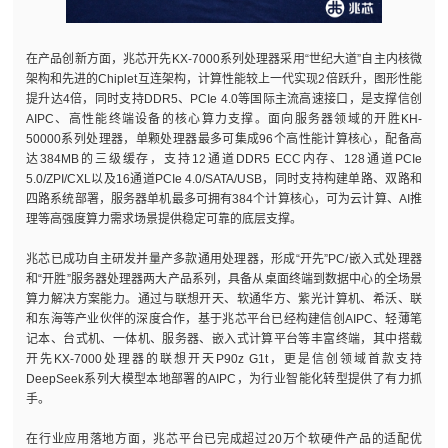
在产品创新方面，兆芯开先KX-7000系列处理器采用“世纪大道”自主内核微
架构和先进的Chiplet互连架构，计算性能较上一代实现2倍跃升，图形性能
提升达4倍，同时支持DDR5、PCIe 4.0等国际主流高速接口，是支撑信创
AIPC、高性能终端设备的核心算力支撑。面向服务器领域的开胜KH-
50000系列处理器，单颗处理器最多可集成96个高性能计算核心，配备高
达384MB的三级缓存，支持12通道DDR5 ECC内存、128通道PCIe
5.0/ZPI/CXL以及16通道PCIe 4.0/SATA/USB，同时支持构建单路、双路和
四路系统部署，服务器单机最多可拥有384个计算核心，可为云计算、AI推
理等高强度算力需求场景提供稳定可靠的底层支撑。
兆芯已成功自主研发并量产多款通用处理器，形成“开先”PC/嵌入式处理器
和“开胜”服务器处理器两大产品系列，具备从桌面终端到数据中心的全场景
算力解决方案能力。通过与联想开天、软通华方、紫光计算机、希沃、联
和东海等产业伙伴的深度合作，基于兆芯平台已经构建信创AIPC、轻薄笔
记本、台式机、一体机、服务器、嵌入式计算平台等丰富终端，其中搭载
开先KX-7000处理器的联想开天P90z G1t，更是信创领域首款支持
DeepSeek系列大模型本地部署的AIPC，为行业智能化转型提供了有力抓
手。
在行业应用落地方面，兆芯平台已完成超过20万个软硬件产品的适配优