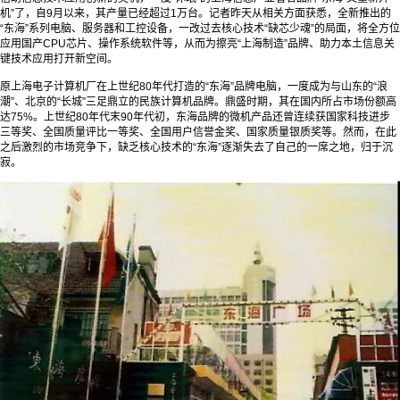
机”了，自9月以来，其产量已经超过1万台。记者昨天从相关方面获悉，全新推出的
“东海”系列电脑、服务器和工控设备，一改过去核心技术“缺芯少魂”的局面，将全方位
应用国产CPU芯片、操作系统软件等，从而为擦亮“上海制造”品牌、助力本土信息关
键技术应用打开新空间。
原上海电子计算机厂在上世纪80年代打造的“东海”品牌电脑，一度成为与山东的“浪
潮”、北京的“长城”三足鼎立的民族计算机品牌。鼎盛时期，其在国内所占市场份额高
达75%。上世纪80年代末90年代初，东海品牌的微机产品还曾连续获国家科技进步
三等奖、全国质量评比一等奖、全国用户信誉金奖、国家质量银质奖等。然而，在此
之后激烈的市场竞争下，缺乏核心技术的“东海”逐渐失去了自己的一席之地，归于沉
寂。