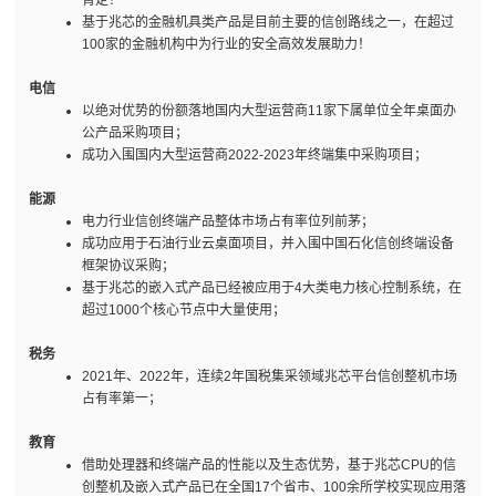
基于兆芯的金融机具类产品是目前主要的信创路线之一，在超过
100家的金融机构中为行业的安全高效发展助力！
电信
以绝对优势的份额落地国内大型运营商11家下属单位全年桌面办
公产品采购项目；
成功入围国内大型运营商2022-2023年终端集中采购项目；
能源
电力行业信创终端产品整体市场占有率位列前茅；
成功应用于石油行业云桌面项目，并入围中国石化信创终端设备
框架协议采购；
基于兆芯的嵌入式产品已经被应用于4大类电力核心控制系统，在
超过1000个核心节点中大量使用；
税务
2021年、2022年，连续2年国税集采领域兆芯平台信创整机市场
占有率第一；
教育
借助处理器和终端产品的性能以及生态优势，基于兆芯CPU的信
创整机及嵌入式产品已在全国17个省市、100余所学校实现应用落