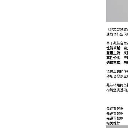
《兆芯智慧教
速教育行业信
基于兆芯自主
性能卓越：自
兼容主流：支
高性价比：应
选择丰富：与
凭借卓越的性
种场合得到应
兆芯将始终坚
构筑坚实基础
先设置数据
先设置数据
先设置数据
相关推荐