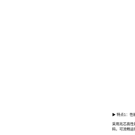
▶ 特点1：
采用兆芯高性能
码，可流畅运