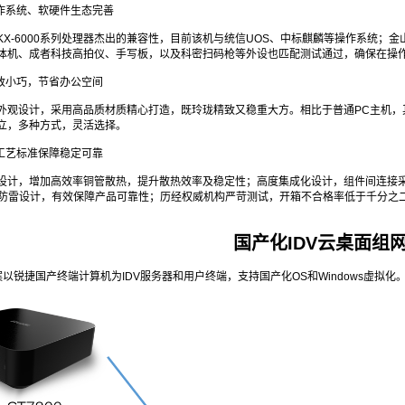
操作系统、软硬件生态完善
X-6000系列处理器杰出的兼容性，目前该机与统信UOS、中标麒麟等操作系统；金山
体机、成者科技高拍仪、手写板，以及科密扫码枪等外设也匹配测试通过，确保在操
精致小巧，节省办公空间
外观设计，采用高品质材质精心打造，既玲珑精致又稳重大方。相比于普通PC主机，
立，多种方式，灵活选择。
高工艺标准保障稳定可靠
设计，增加高效率铜管散热，提升散热效率及稳定性；高度集成化设计，组件间连接
重防雷设计，有效保障产品可靠性；历经权威机构严苛测试，开箱不合格率低于千分之
国产化IDV云桌面组
以锐捷国产终端计算机为IDV服务器和用户终端，支持国产化OS和Windows虚拟化