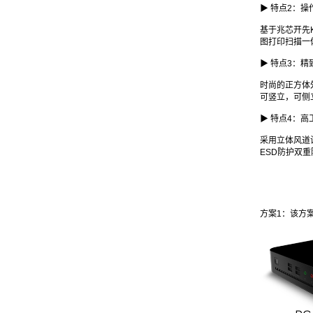
▶ 特点2：
基于兆芯开先K
图打印扫描一
▶ 特点3：
时尚的正方体
可竖立，可侧
▶ 特点4：
采用立体风道
ESD防护双
方案1：该方案