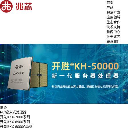
首页
产品
解决方案
应用领域
生态合作
技术支持
新闻中心
关于兆芯
联系我们
更多
PC/嵌入式处理器
开先®KX-7000系列
开先®KX-6900系列
开先®KX-6000G系列