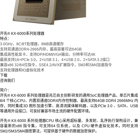
开先® KX-6000系列处理器
特点：
3.0GHz，8C/8T处理器，8MB高速缓存
支持双通道DDR4-2666内存，最高容量可达64GB
集成高性能显卡，支持DP/HDMI/VGA输出，分辨率可达4K
最高支持16×PCIe 3.0，2×USB 3.1，4×USB 2.0，2×SATA 3.2接口
兼容x86 32/64位指令，SSE4.2/AVX扩展指令，SM3和SM4加速指令
支持处理器和IO虚拟化技术
下载
咨询我们
简介：
开先® KX-6000 系列处理器是兆芯自主创新研发的通用SoC处理器产品，单芯片集成
8/4 个核心CPU、内置双通道DDR4内存控制器、最高支持64GB DDR4 2666MHz 内
存，同时集成3D 图形加速引擎、高清流媒体解码器、以及PCIe 3.0 、SATA、USB
等通用外设接口，可良好兼容市场主流的硬件配置环境。
开先® KX-6000 系列处理器CPU 核心采用超标量、多发射、乱序执行架构设计，兼
容最新的x86 指令集，可支持64 位系统，以及 CPU 硬件虚拟化技术。同时支持
SM2/SM3/SM4国密算法，可提供基于硬件的数据加密保护。