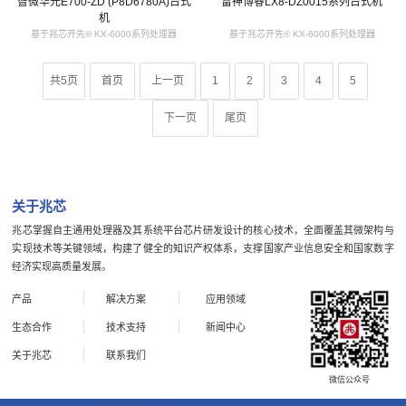
智微华光E700-ZD (P8D6780A)台式
雷神博睿LX8-DZ0015系列台式机
机
基于兆芯开先® KX-6000系列处理器
基于兆芯开先® KX-6000系列处理器
共5页
首页
上一页
1
2
3
4
5
下一页
尾页
关于兆芯
兆芯掌握自主通用处理器及其系统平台芯片研发设计的核心技术，全面覆盖其微架构与
实现技术等关键领域，构建了健全的知识产权体系，支撑国家产业信息安全和国家数字
经济实现高质量发展。
产品
解决方案
应用领域
生态合作
技术支持
新闻中心
关于兆芯
联系我们
微信公众号