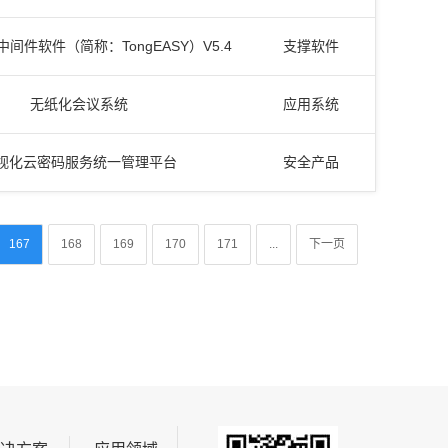
间件软件（简称：TongEASY）V5.4
支撑软件
无纸化会议系统
应用系统
视化云密码服务统一管理平台
安全产品
167
168
169
170
171
...
下一页