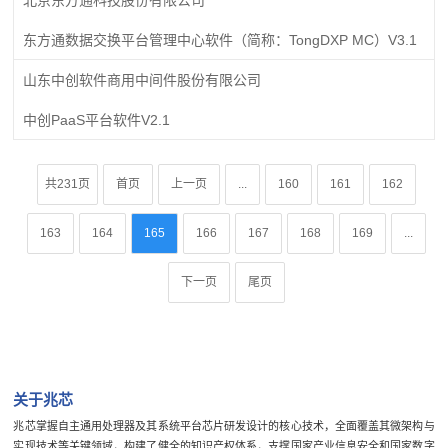
东方通数据交换平台管理中心软件（简称：TongDXP MC）V3.1
山东中创软件商用中间件股份有限公司
中创PaaS平台软件V2.1
共231页
首页
上一页
...
160
161
162
163
164
165
166
167
168
169
...
下一页
尾页
关于兆芯
兆芯掌握自主通用处理器及其系统平台芯片研发设计的核心技术，全面覆盖其微架构与
实现技术等关键领域，构建了健全的知识产权体系，支撑国家产业信息安全和国家数字